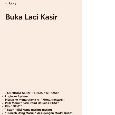
< Back
Buka Laci Kasir
- MEMBUAT SERAH TERIMA / ST KASIR
Login ke System
Masuk ke menu utama >> “ Menu transaksi “
Pilih Menu “ Kasir Point Of Sales (POS) “
Klik “ NEW “
“ Kasir “ diisi Nama masing-masing
“ Jumlah Uang Masuk “ diisi dengan Modal Outlet