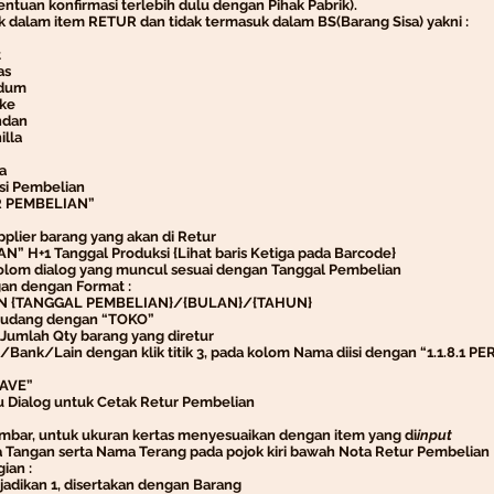
ntuan konfirmasi terlebih dulu dengan Pihak Pabrik).
 dalam item RETUR dan tidak termasuk dalam BS(Barang Sisa) yakni :
t
as
dum
ke
dan
lla
a
si Pembelian
R PEMBELIAN”
lier barang yang akan di Retur
N” H+1 Tanggal Produksi {Lihat baris Ketiga pada Barcode}
kolom dialog yang muncul sesuai dengan Tanggal Pembelian
gan dengan Format :
N {TANGGAL PEMBELIAN}/{BULAN}/{TAHUN}
Gudang dengan “TOKO”
Jumlah Qty barang yang diretur
s/Bank/Lain dengan klik titik 3, pada kolom Nama diisi dengan “1.1.8.
SAVE”
 Dialog untuk Cetak Retur Pembelian
embar, untuk ukuran kertas menyesuaikan dengan item yang di
input
 Tangan serta Nama Terang pada pojok kiri bawah Nota Retur Pembelian
ian :
ikan 1, disertakan dengan Barang