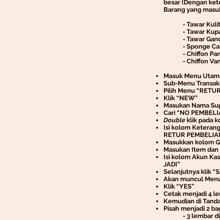
besar (Dengan kete
Barang yang masuk
- Tawar Kuli
- Tawar Kup
- Tawar Gan
- Sponge Ca
- Chiffon Pan
- Chiffon Vani
Masuk Menu Utam
Sub-Menu Transak
Pilih Menu “RETU
Klik “NEW”
Masukan Nama Supp
Cari “NO PEMBELIA
Double
klik pada 
Isi kolom Keteran
RETUR PEMBELIA
Masukkan kolom 
Masukan Item dan 
Isi kolom Akun Ka
JADI”
Selanjutnya klik “
Akan muncul Menu
Klik “YES”
Cetak menjadi 4 l
Kemudian di Tanda
Pisah menjadi 2 bag
- 3 lembar dijad