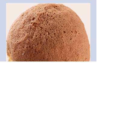
Boy
Roti dengan rasa klasik mentega yang
manis
Lihat Selengkapya